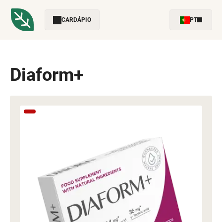
CARDÁPIO
PT
Diaform+